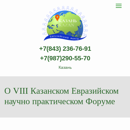
Казанский
Toggle
navigat
Евразийский
научно-
практический
форум
logo
+7(843) 236-76-91
+7(987)290-55-70
Казань
О VIII Казанском Евразийском
научно практическом Форуме